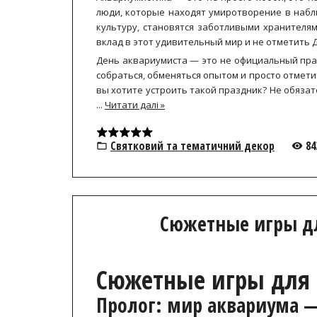
люди, которые находят умиротворение в набл
культуру, становятся заботливыми хранителя
вклад в этот удивительный мир и не отметить 
День аквариумиста — это не официальный пра
собраться, обменяться опытом и просто отмети
вы хотите устроить такой праздник? Не обязат
...
Читати далі »
Святковий та тематичний декор
84
Сюжетные игры дл
Сюжетные игры для 
Пролог: мир аквариума 