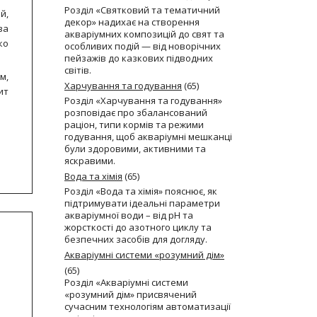
Розділ «Святковий та тематичний
й,
декор» надихає на створення
ва
акваріумних композицій до свят та
ко
особливих подій — від новорічних
пейзажів до казкових підводних
світів.
м,
Харчування та годування
(65)
ит
Розділ «Харчування та годування»
розповідає про збалансований
раціон, типи кормів та режими
годування, щоб акваріумні мешканці
були здоровими, активними та
яскравими.
Вода та хімія
(65)
Розділ «Вода та хімія» пояснює, як
підтримувати ідеальні параметри
акваріумної води – від pH та
жорсткості до азотного циклу та
безпечних засобів для догляду.
Акваріумні системи «розумний дім»
(65)
Розділ «Акваріумні системи
«розумний дім» присвячений
сучасним технологіям автоматизації