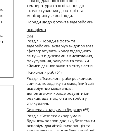
– від віддаленого контролю
температури та освітлення до
ые
інтелектуальних дозаторів та
но
моніторингу якості води.
ть
Поради щодо фото- та відеозйомки
акваріума
на
(66)
Розділ «Поради з фото- та
ет
відеозйомки акваріума» допомагає
сфотографувати красу підводного
світу — з підказками з висвітлення,
фокусування, ракурсів та техніки
зйомки для новачків та ентузіастів.
Психологія риб
(64)
Розділ «Психологія риб» розкриває
звички, поведінку та емоційний світ
акваріумних мешканців,
допомагаючи краще розуміти їхні
реакції, адаптацію та потреби у
спілкуванні.
Безпека акваріума в будинку
(65)
Розділ «Безпека акваріума в
будинку» розповідає, як убезпечити
акваріум для дітей, вихованців та
самого житла — від вибору надійної