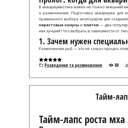
В аквариумистике важен не только внешний вид
о размножении. Подготовка аквариума для н
правильного выбора аксессуаров для создания
нерестовые конусы
и
плитки
— два популярн
них лучший? Что выбрать в зависимости от тип
1. Зачем нужен специаль
Размножение рыб — это не только процесс по
Розведення та розмноження
88
Тайм-лапс
Тайм-лапс роста мха 