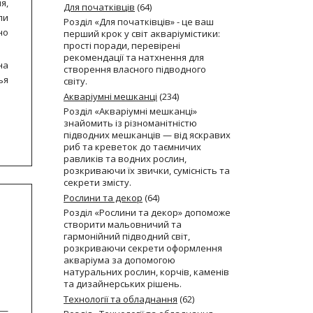
я,
Для початківців
(64)
ли
Розділ «Для початківців» - це ваш
но
перший крок у світ акваріумістики:
прості поради, перевірені
рекомендації та натхнення для
на
створення власного підводного
ья
світу.
Акваріумні мешканці
(234)
Розділ «Акваріумні мешканці»
знайомить із різноманітністю
підводних мешканців — від яскравих
риб та креветок до таємничих
равликів та водних рослин,
розкриваючи їх звички, сумісність та
секрети змісту.
Рослини та декор
(64)
Розділ «Рослини та декор» допоможе
створити мальовничий та
гармонійний підводний світ,
розкриваючи секрети оформлення
акваріума за допомогою
натуральних рослин, корчів, каменів
та дизайнерських рішень.
Технології та обладнання
(62)
 —