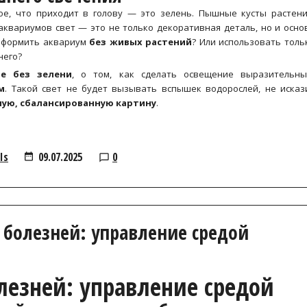
ое, что приходит в голову — это зелень. Пышные кусты растени
аквариумов свет — это не только декоративная деталь, но и осно
 оформить аквариум
без живых растений
? Или использовать толь
него?
те без зелени
, о том, как сделать освещение выразительны
м
. Такой свет не будет вызывать вспышек водорослей, не исказ
ную, сбалансированную картину
.
Is
09.07.2025
0
р болезней: управление средой
олезней: управление средой