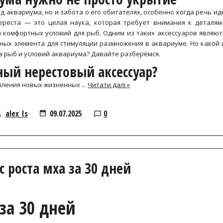
 аквариума, но и забота о его обитателях, особенно когда речь ид
ереста — это целая наука, которая требует внимания к деталям
 комфортных условий для рыб. Одним из таких аксессуаров являют
ых элемента для стимуляции размножения в аквариуме. Но какой 
а рыб и условий аквариума? Давайте разберёмся.
ный нерестовый аксессуар?
явления новых жизненных
...
Читати далі »
alex_Is
09.07.2025
0
 роста мха за 30 дней
за 30 дней