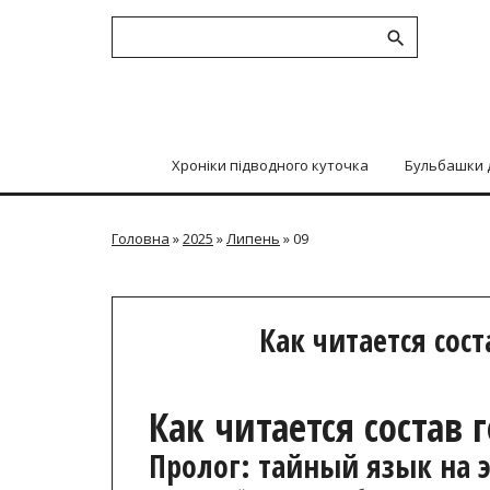
Хроніки підводного куточка
Бульбашки 
Головна
»
2025
»
Липень
»
09
Как читается сос
Как читается состав 
Пролог: тайный язык на 