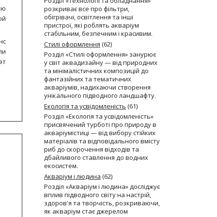
Розділ «Технології та обладнання»
ую
розкриває все про фільтри,
обігрівачі, освітлення та інші
ой
пристрої, які роблять акваріум
стабільним, безпечним і красивим.
нс
Стилі оформлення
(62)
ли
Розділ «Стилі оформлення» занурює
эт
у світ аквадизайну — від природних
та мінімалістичних композицій до
фантазійних та тематичних
акваріумів, надихаючи створення
унікального підводного ландшафту.
Екологія та усвідомленість
(61)
Розділ «Екологія та усвідомленість»
присвячений турботі про природу в
акваріумістиці — від вибору стійких
матеріалів та відповідального вмісту
риб до скорочення відходів та
дбайливого ставлення до водних
екосистем.
Акваріум і людина
(62)
Розділ «Акваріум і людина» досліджує
вплив підводного світу на настрій,
здоров'я та творчість, розкриваючи,
як акваріум стає джерелом