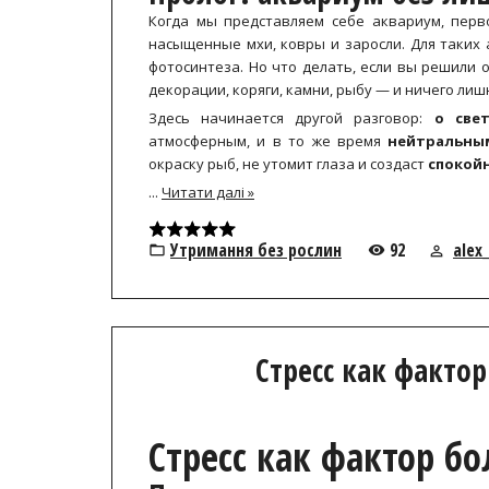
Когда мы представляем себе аквариум, перв
насыщенные мхи, ковры и заросли. Для таких 
фотосинтеза. Но что делать, если вы решили
декорации, коряги, камни, рыбу — и ничего лиш
Здесь начинается другой разговор:
о све
атмосферным, и в то же время
нейтральны
окраску рыб, не утомит глаза и создаст
спокой
...
Читати далі »
Утримання без рослин
92
alex_
Стресс как факто
Стресс как фактор б