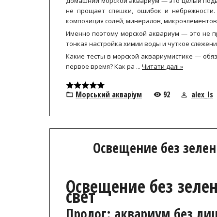
Домашний морской аквариум — это целый подво
не прощает спешки, ошибок и небрежности.
композиция солей, минералов, микроэлементов
Именно поэтому морской аквариум — это не п
тонкая настройка химии воды и чуткое слежени
Какие тесты в морской аквариумистике — обяз
первое время? Как ра
...
Читати далі »
Морський акваріум
92
alex_Is
Освещение без зелен
Освещение без зеле
свет
Пролог: аквариум без ли