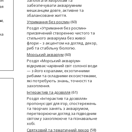
Он
запобігати хворобам та
забезпечувати акваріумним
ая
мешканцям довге, активне та
збалансоване життя.
ды
,
Утримання без рослин
(60)
Розділ «Утримання без рослин»
присвячений створенню чистого та
на
стильного акваріума без живої
флори – з акцентом на догляд, декор,
риб та стабільну біологію.
Морський акваріум
(60)
Розділ «Морський акваріум»
відкриває чарівний світ солоної води
— з його коралами, екзотичними
рибами та складними екосистемами,
які потребують знань, точності та
захоплення.
Інтерактив та дозвілля
(61)
Розділ «Інтерактив та дозвілля»
пропонує ідеї для ігор, спостережень
та творчих занять з акваріумом,
перетворюючи догляд за підводним
світом у захоплююче та пізнавальне
хобі.
Святковий та тематичний декор
(58)