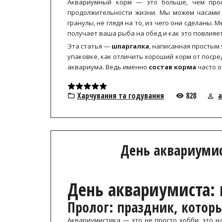
Аквариумный корм — это больше, чем прост
продолжительности жизни. Мы можем часами в
гранулы, не глядя на то, из чего они сделаны. 
получает ваша рыба на обед и как это повлияет
Эта статья —
шпаргалка
, написанная простым
упаковке, как отличить хороший корм от посре
аквариума. Ведь именно
состав корма
часто о
Харчування та годування
828
a
День аквариумис
День аквариумиста:
Пролог: праздник, котор
Аквариумистика — это не просто хобби, это н