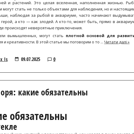
ей и растений. Это целая вселенная, наполненная жизнью. Рыб
и могут стать не только объектами для наблюдения, но и настоящи
лыши, наблюдая за рыбой в аквариуме, часто начинают выдумыва
 герой, а кто — как злодей. А кто-то, может быть, прямо в аквариу
где происходят невероятные приключения.
или вымышленных, могут стать
плотной основой для развит
я и креативности. В этой статье мы поговорим о то
...
Читати далі »
ex_Is
09.07.2025
0
моря: какие обязательны
ие обязательны
текле