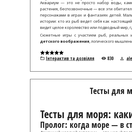
Аквариум — это не просто набор воды, камн
растения, беспозвоночные — все эти обитател
персонажами в играх и фантазиях детей. Ма
истории: кто из рыб ведет себя как настоящий
видит целое королевство или подводный мир, 
Сюжетные игры с участием рыб, реальных 
детского воображения
, логического мышлени
Інтерактив та дозвілля
830
al
Тесты для 
Тесты для моря: как
Пролог: когда море — в с