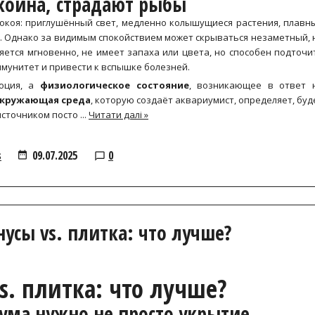
окойна, страдают рыбы
окоя: приглушённый свет, медленно колышущиеся растения, плавн
е. Однако за видимым спокойствием может скрываться незаметный, 
ляется мгновенно, не имеет запаха или цвета, но способен подточи
мунитет и привести к вспышке болезней.
моция, а
физиологическое состояние
, возникающее в ответ 
кружающая среда
, которую создаёт аквариумист, определяет, буд
 источником посто
...
Читати далі »
s
09.07.2025
0
усы vs. плитка: что лучше?
s. плитка: что лучше?
иума нужно не просто укрытие