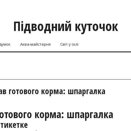
Підводний куточок
думок
Аква-майстерня
Світ у склі
тав готового корма: шпаргалка
готового корма: шпаргалка
этикетке