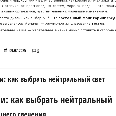
дный мир, хрупкий и величественный, как коралл в лучах заката. 
 В отличие от пресноводных систем, морская вода — это сложн
 и живых организмов, чувствительных к малейшим изменениям.
росто дизайн или выбор рыб. Это
постоянный мониторинг сре
е за балансом. А значит — регулярное использование
тестов
.
ательны, какие — желательны, а какие можно оставить в стороне 
09.07.2025
0
и: как выбрать нейтральный свет
ни: как выбрать нейтральный
шнего свечения