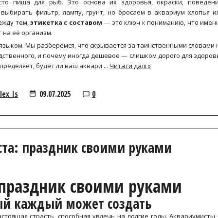
о пища для рыб. Это основа их здоровья, окраски, поведени
ыбирать фильтр, лампу, грунт, но бросаем в аквариум хлопья и
Между тем,
этикетка с составом
— это ключ к пониманию, что имен
 на её организм.
 языком. Мы разберёмся, что скрывается за таинственными словами 
дственного, и почему иногда дешевое — слишком дорого для здоров
пределяет, будет ли ваш аквари
...
Читати далі »
lex_Is
09.07.2025
0
та: праздник своими руками
 праздник своими руками
ый каждый может создать
астоящая страсть, способная увлечь на долгие годы. Аквариумисты