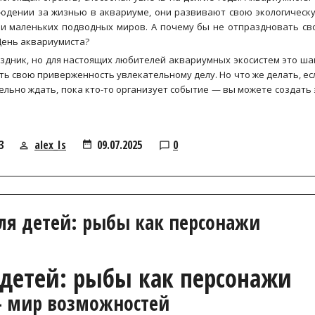
юдении за жизнью в аквариуме, они развивают свою экологическ
ми маленьких подводных миров. А почему бы не отпраздновать св
День аквариумиста?
здник, но для настоящих любителей аквариумных экосистем это ша
ть свою приверженность увлекательному делу. Но что же делать, ес
ельно ждать, пока кто-то организует событие — вы можете создать 
3
alex_Is
09.07.2025
0
я детей: рыбы как персонажи
детей: рыбы как персонажи
— мир возможностей