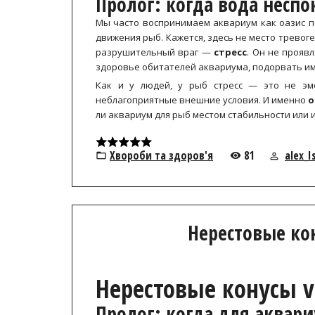
Пролог: когда вода несп
Мы часто воспринимаем аквариум как оазис п
движения рыб. Кажется, здесь не место тревог
разрушительный враг —
стресс
. Он не прояв
здоровье обитателей аквариума, подорвать им
Как и у людей, у рыб стресс — это не э
неблагоприятные внешние условия. И именно
о
ли аквариум для рыб местом стабильности или
Хвороби та здоров'я
81
alex_I
Нерестовые кон
Нерестовые конусы v
Пролог: когда для аквар