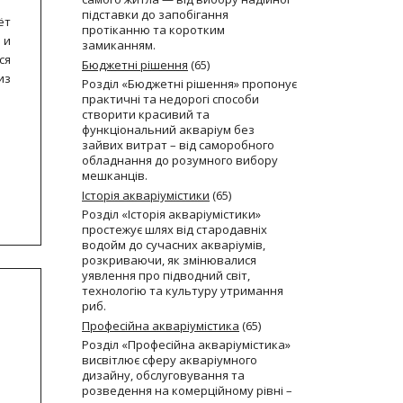
підставки до запобігання
ёт
протіканню та коротким
 и
замиканням.
ся
Бюджетні рішення
(65)
из
Розділ «Бюджетні рішення» пропонує
практичні та недорогі способи
створити красивий та
функціональний акваріум без
зайвих витрат – від саморобного
обладнання до розумного вибору
мешканців.
Історія акваріумістики
(65)
Розділ «Історія акваріумістики»
простежує шлях від стародавніх
водойм до сучасних акваріумів,
розкриваючи, як змінювалися
уявлення про підводний світ,
технологію та культуру утримання
риб.
Професійна акваріумістика
(65)
Розділ «Професійна акваріумістика»
висвітлює сферу акваріумного
дизайну, обслуговування та
розведення на комерційному рівні –