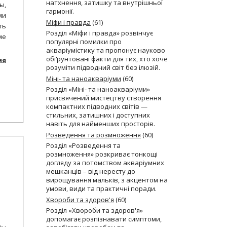
натхнення, затишку та внутрішньої
ы,
гармонії.
ми
Міфи і правда
(61)
ть
Розділ «Міфи і правда» розвінчує
ме
популярні помилки про
акваріумістику та пропонує науково
обґрунтовані факти для тих, хто хоче
ия
розуміти підводний світ без ілюзій.
Міні- та наноакваріуми
(60)
Розділ «Міні- та наноакваріуми»
присвячений мистецтву створення
компактних підводних світів —
стильних, затишних і доступних
навіть для найменших просторів.
Розведення та розмноження
(60)
Розділ «Розведення та
розмноження» розкриває тонкощі
догляду за потомством акваріумних
мешканців – від нересту до
вирощування мальків, з акцентом на
умови, види та практичні поради.
Хвороби та здоров'я
(60)
Розділ «Хвороби та здоров'я»
допомагає розпізнавати симптоми,