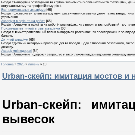
Розділ «Акваріумні розплідники та клуби» знайомить із спільнотами та фахівцями, де н
ентузіастському та професійному рівні.
Експериментальні акваріуми
[65]
Розділ «Експериментальні акваріуми» присвячений сміливим ідеям та нестандартним п
утримання.
Акваріум в офісі та на роботі
[65]
Розділ «Акваріум в офісі та на роботі» розповідає, як створити заспокійливий та стил
Психотерапевтичний вплив акваріума
[65]
Розділ «Психотерапевтичний вплив акваріума» розкриває, як спостереження за підвод
баланс.
Дитячий акваріум
[65]
Розділ «Дитячий акваріум» пропонує ідеї та поради щодо створення безпечного, захоп
догляду.
Акваріумні подорожі
[64]
Розділ «Акваріумні подорожі» запрошує у захоплюючі поїздки відомими океанаріумами, 
Головна
»
2025
»
Липень
»
13
Urban-скейп: имитация мостов и
Urban-скейп: имит
вывесок