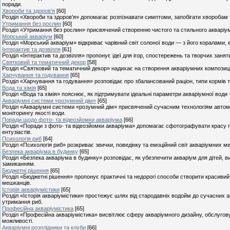
поради.
Хвороби та здоров'я
[60]
Розділ «Хвороби та здоров'я» допомагає розпізнавати симптоми, запобігати хворобам
Утримання без рослин
[60]
Розділ «Утримання без рослин» присвячений створенню чистого та стильного акваріума 
Морський акваріум
[60]
Розділ «Морський акваріум» відкриває чарівний світ солоної води — з його коралами,
Інтерактив та дозвілля
[61]
Розділ «Інтерактив та дозвілля» пропонує ідеї для ігор, спостережень та творчих заня
Святковий та тематичний декор
[58]
Розділ «Святковий та тематичний декор» надихає на створення акваріумних композицій 
Харчування та годування
[65]
Розділ «Харчування та годування» розповідає про збалансований раціон, типи кормів
Вода та хімія
[65]
Розділ «Вода та хімія» пояснює, як підтримувати ідеальні параметри акваріумної води –
Акваріумні системи «розумний дім»
[65]
Розділ «Акваріумні системи «розумний дім» присвячений сучасним технологіям автомат
моніторингу якості води.
Поради щодо фото- та відеозйомки акваріума
[66]
Розділ «Поради з фото- та відеозйомки акваріума» допомагає сфотографувати красу під
ентузіастів.
Психологія риб
[64]
Розділ «Психологія риб» розкриває звички, поведінку та емоційний світ акваріумних ме
Безпека акваріума в будинку
[65]
Розділ «Безпека акваріума в будинку» розповідає, як убезпечити акваріум для дітей, в
замиканням.
Бюджетні рішення
[65]
Розділ «Бюджетні рішення» пропонує практичні та недорогі способи створити красиви
мешканців.
Історія акваріумістики
[65]
Розділ «Історія акваріумістики» простежує шлях від стародавніх водойм до сучасних а
утримання риб.
Професійна акваріумістика
[65]
Розділ «Професійна акваріумістика» висвітлює сферу акваріумного дизайну, обслугову
можливості.
Акваріумні розплідники та клуби
[66]