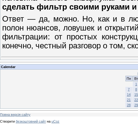
сделать фильтр своими руками и 
Ответ — да, можно. Но, как и в л
полон нюансов, ловушек и открытий
фильтрации: от простых конструк
конечно, честный разговор о том, с
Calendar
Пн
Вт
1
7
8
14
15
21
22
28
29
Повна версія сайту
Створити
безкоштовний сайт
на
uCoz