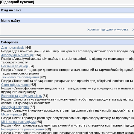
[
Підводний куточок
]
Вхід на сайт
Меню сайту
Хроніки підводного куточка
Б
Categories
Для початківців
[64]
Розділ «Для початківців» - це ваш перший крок у світ акваріумістики: прості поради, п
Акваріумні мешканці
[234]
Розділ «Акваріумні мешканці» знайомить із різноманітністю підводних мешканців — від
та секрети змісту.
Рослини та декор
[64]
Розділ «Рослини та декор» допоможе створити мальовничий та гармонійний підводний 
та дизайнерських рішень.
Технології та обладнання
[62]
Розділ «Технології та обладнання» розкриває все про фільтри, обігрівачі, освітлення та
Стилі оформлення
[62]
Розділ «Стилі оформлення» занурює у світ аквадизайну — від природних та мінімаліст
підводного ландшафту.
Екологія та усвідомленість
[61]
Розділ «Екологія та усвідомленість» присвячений турботі про природу в акваріумістиці 
ставлення до водних екосистем.
Акваріум і людина
[62]
Розділ «Акваріум і людина» досліджує вплив підводного світу на настрій, здоров'я та 
Міфи і правда
[61]
Розділ «Міфи і правда» розвінчує популярні помилки про акваріумістику та пропонує на
Міні- та наноакваріуми
[60]
Розділ «Міні- та наноакваріуми» присвячений мистецтву створення компактних підводн
Розведення та розмноження
[60]
Розділ «Розведення та розмноження» розкриває тонкощі догляду за потомством акварі