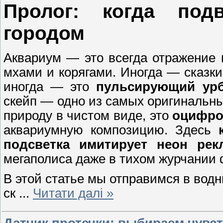
Пролог: когда под
городом
Аквариум — это всегда отражение
мхами и корягами. Иногда — сказки
иногда — это
пульсирующий ур
скейп — одно из самых оригинальны
природу в чистом виде, это
оцифро
аквариумную композицию. Здесь
подсветка имитирует неон ре
мегаполиса даже в тихом журчании 
В этой статье мы отправимся в водн
ск
...
Читати далі »
Датчик протечки: выбираем чувс