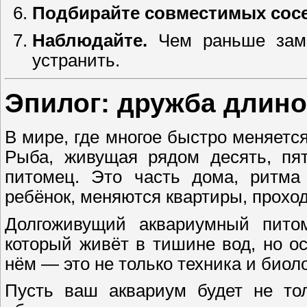
Подбирайте совместимых сосе
Наблюдайте.
Чем раньше заме
устранить.
Эпилог: дружба длино
В мире, где многое быстро меняется
Рыба, живущая рядом десять, пят
питомец. Это часть дома, ритма
ребёнок, меняются квартиры, прохо
Долгоживущий аквариумный пит
который живёт в тишине вод, но ос
нём — это не только техника и биол
Пусть ваш аквариум будет не тол