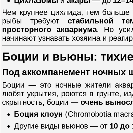
Цихлазомы
и
акары
— до
12–14
Чем крупнее цихлида, тем больше 
рыбы требуют
стабильной те
просторного аквариума
. Но уси
начинают узнавать хозяина и реагир
Боции и вьюны: тихи
Под аккомпанемент ночных 
Боции — это ночные жители аквар
любят укрытия, роются в грунте, 
скрытность, боции —
очень вынос
Боция клоун
(Chromobotia macr
Другие виды вьюнов — от
10 до 