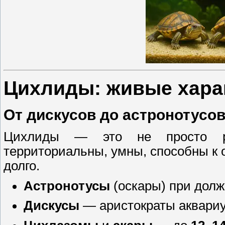
Цихлиды: живые хара
От дискусов до астронотусо
Цихлиды — это не просто
территориальны, умны, способны к 
долго.
Астронотусы
(оскары) при дол
Дискусы
— аристократы аквари