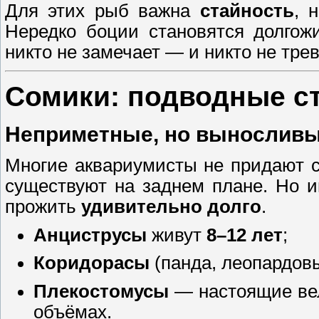
Для этих рыб важна
стайность
, 
Нередко боции становятся долгож
никто не замечает — и никто не трев
Сомики: подводные с
Неприметные, но вынослив
Многие аквариумисты не придают с
существуют на заднем плане. Но 
прожить
удивительно долго
.
Анциструсы
живут
8–12 лет
;
Коридорасы
(панда, леопардов
Плекостомусы
— настоящие ве
объёмах.