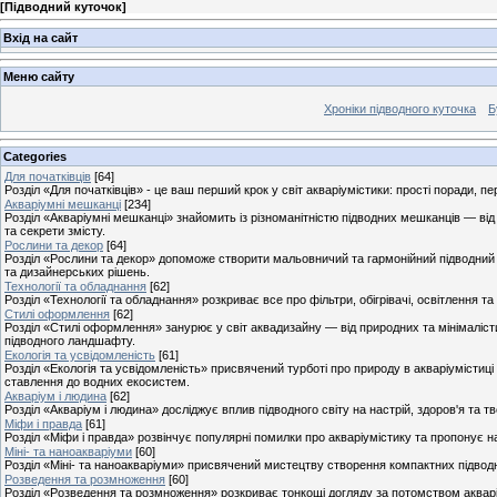
[
Підводний куточок
]
Вхід на сайт
Меню сайту
Хроніки підводного куточка
Б
Categories
Для початківців
[64]
Розділ «Для початківців» - це ваш перший крок у світ акваріумістики: прості поради, п
Акваріумні мешканці
[234]
Розділ «Акваріумні мешканці» знайомить із різноманітністю підводних мешканців — від
та секрети змісту.
Рослини та декор
[64]
Розділ «Рослини та декор» допоможе створити мальовничий та гармонійний підводний 
та дизайнерських рішень.
Технології та обладнання
[62]
Розділ «Технології та обладнання» розкриває все про фільтри, обігрівачі, освітлення та
Стилі оформлення
[62]
Розділ «Стилі оформлення» занурює у світ аквадизайну — від природних та мінімаліст
підводного ландшафту.
Екологія та усвідомленість
[61]
Розділ «Екологія та усвідомленість» присвячений турботі про природу в акваріумістиці 
ставлення до водних екосистем.
Акваріум і людина
[62]
Розділ «Акваріум і людина» досліджує вплив підводного світу на настрій, здоров'я та 
Міфи і правда
[61]
Розділ «Міфи і правда» розвінчує популярні помилки про акваріумістику та пропонує на
Міні- та наноакваріуми
[60]
Розділ «Міні- та наноакваріуми» присвячений мистецтву створення компактних підводн
Розведення та розмноження
[60]
Розділ «Розведення та розмноження» розкриває тонкощі догляду за потомством акварі