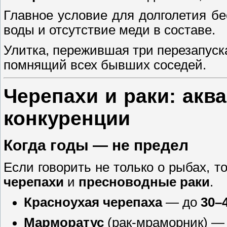
Главное условие для долголетия б
воды и отсутствие меди в составе.
Улитка, пережившая три перезапуск
помнящий всех бывших соседей.
Черепахи и раки: акв
конкуренции
Когда годы — не предел
Если говорить не только о рыбах, т
черепахи
и
пресноводные раки
.
Красноухая черепаха
— до
30–
Марморатус
(рак-мраморник) —