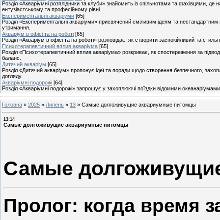
Розділ «Акваріумні розплідники та клуби» знайомить із спільнотами та фахівцями, де н
ентузіастському та професійному рівні.
Експериментальні акваріуми
[65]
Розділ «Експериментальні акваріуми» присвячений сміливим ідеям та нестандартним п
утримання.
Акваріум в офісі та на роботі
[65]
Розділ «Акваріум в офісі та на роботі» розповідає, як створити заспокійливий та стил
Психотерапевтичний вплив акваріума
[65]
Розділ «Психотерапевтичний вплив акваріума» розкриває, як спостереження за підвод
баланс.
Дитячий акваріум
[65]
Розділ «Дитячий акваріум» пропонує ідеї та поради щодо створення безпечного, захоп
догляду.
Акваріумні подорожі
[64]
Розділ «Акваріумні подорожі» запрошує у захоплюючі поїздки відомими океанаріумами, 
Головна
»
2025
»
Липень
»
13
»
Самые долгоживущие аквариумные питомцы
13:14
Самые долгоживущие аквариумные питомцы
Самые долгоживущи
Пролог: когда время 