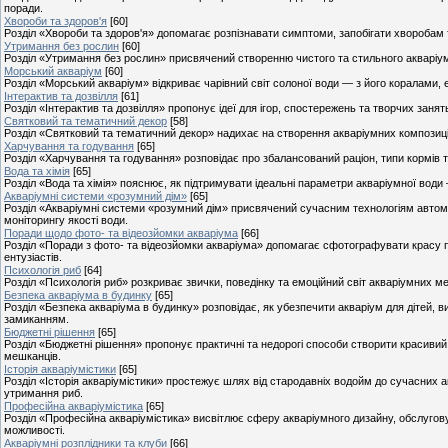
поради.
Хвороби та здоров'я
[60]
Розділ «Хвороби та здоров'я» допомагає розпізнавати симптоми, запобігати хворобам
Утримання без рослин
[60]
Розділ «Утримання без рослин» присвячений створенню чистого та стильного акваріума 
Морський акваріум
[60]
Розділ «Морський акваріум» відкриває чарівний світ солоної води — з його коралами,
Інтерактив та дозвілля
[61]
Розділ «Інтерактив та дозвілля» пропонує ідеї для ігор, спостережень та творчих заня
Святковий та тематичний декор
[58]
Розділ «Святковий та тематичний декор» надихає на створення акваріумних композицій 
Харчування та годування
[65]
Розділ «Харчування та годування» розповідає про збалансований раціон, типи кормів
Вода та хімія
[65]
Розділ «Вода та хімія» пояснює, як підтримувати ідеальні параметри акваріумної води –
Акваріумні системи «розумний дім»
[65]
Розділ «Акваріумні системи «розумний дім» присвячений сучасним технологіям автомат
моніторингу якості води.
Поради щодо фото- та відеозйомки акваріума
[66]
Розділ «Поради з фото- та відеозйомки акваріума» допомагає сфотографувати красу під
ентузіастів.
Психологія риб
[64]
Розділ «Психологія риб» розкриває звички, поведінку та емоційний світ акваріумних ме
Безпека акваріума в будинку
[65]
Розділ «Безпека акваріума в будинку» розповідає, як убезпечити акваріум для дітей, в
замиканням.
Бюджетні рішення
[65]
Розділ «Бюджетні рішення» пропонує практичні та недорогі способи створити красиви
мешканців.
Історія акваріумістики
[65]
Розділ «Історія акваріумістики» простежує шлях від стародавніх водойм до сучасних а
утримання риб.
Професійна акваріумістика
[65]
Розділ «Професійна акваріумістика» висвітлює сферу акваріумного дизайну, обслугову
можливості.
Акваріумні розплідники та клуби
[66]