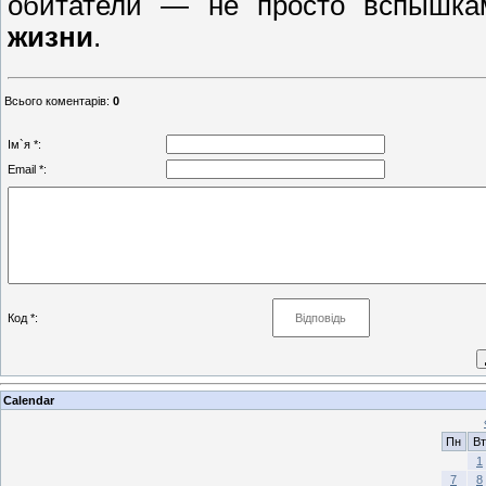
обитатели — не просто вспышка
жизни
.
Всього коментарів
:
0
Ім`я *:
Email *:
Код *:
Calendar
Пн
Вт
1
7
8