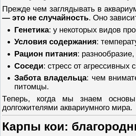
Прежде чем заглядывать в аквариу
— это не случайность
. Оно зависи
Генетика
: у некоторых видов пр
Условия содержания
: температ
Рацион питания
: разнообразие,
Соседи
: стресс от агрессивных 
Забота владельца
: чем внимат
питомцы.
Теперь, когда мы знаем основы
долгожителями аквариумного мира.
Карпы кои: благород