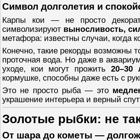
Символ долголетия и спокой
Карпы кои — не просто декорат
символизируют
выносливость, си
метафора: известны случаи, когда 
Конечно, такие рекорды возможны то
проточная вода. Но даже в аквариу
уходе, кои могут прожить
20–30 
кормушке, способны даже есть с рук
Это не просто рыба — это
медле
украшение интерьера и верный спут
Золотые рыбки: не так
От шара до кометы — долго