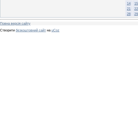
14
15
21
22
28
29
Повна версія сайту
Створити
безкоштовний сайт
на
uCoz