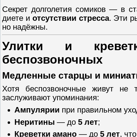
Секрет долголетия сомиков — в ст
диете и
отсутствии стресса
. Эти 
но надёжны.
Улитки и кревет
беспозвоночных
Медленные старцы и миниа
Хотя беспозвоночные живут не т
заслуживают упоминания:
Ампулярии
при правильном ухо
Неритины
— до
5 лет
;
Креветки амано
— до
5 лет
, чт