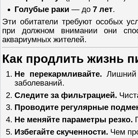
Голубые раки
— до
7 лет
.
Эти обитатели требуют особых ус
при должном внимании они спо
аквариумных жителей.
Как продлить жизнь п
Не перекармливайте.
Лишний 
заболеваний.
Следите за фильтрацией.
Чиста
Проводите регулярные подме
Не меняйте параметры резко.
П
Избегайте скученности.
Чем про