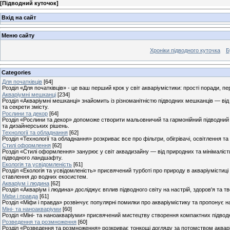
[
Підводний куточок
]
Вхід на сайт
Меню сайту
Хроніки підводного куточка
Б
Categories
Для початківців
[64]
Розділ «Для початківців» - це ваш перший крок у світ акваріумістики: прості поради, п
Акваріумні мешканці
[234]
Розділ «Акваріумні мешканці» знайомить із різноманітністю підводних мешканців — від
та секрети змісту.
Рослини та декор
[64]
Розділ «Рослини та декор» допоможе створити мальовничий та гармонійний підводний 
та дизайнерських рішень.
Технології та обладнання
[62]
Розділ «Технології та обладнання» розкриває все про фільтри, обігрівачі, освітлення та
Стилі оформлення
[62]
Розділ «Стилі оформлення» занурює у світ аквадизайну — від природних та мінімаліст
підводного ландшафту.
Екологія та усвідомленість
[61]
Розділ «Екологія та усвідомленість» присвячений турботі про природу в акваріумістиці 
ставлення до водних екосистем.
Акваріум і людина
[62]
Розділ «Акваріум і людина» досліджує вплив підводного світу на настрій, здоров'я та 
Міфи і правда
[61]
Розділ «Міфи і правда» розвінчує популярні помилки про акваріумістику та пропонує на
Міні- та наноакваріуми
[60]
Розділ «Міні- та наноакваріуми» присвячений мистецтву створення компактних підводн
Розведення та розмноження
[60]
Розділ «Розведення та розмноження» розкриває тонкощі догляду за потомством акварі