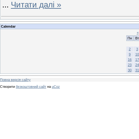
...
Читати далі »
Calendar
«
Пн
Вт
2
3
9
10
16
17
23
24
30
31
Повна версія сайту
Створити
безкоштовний сайт
на
uCoz