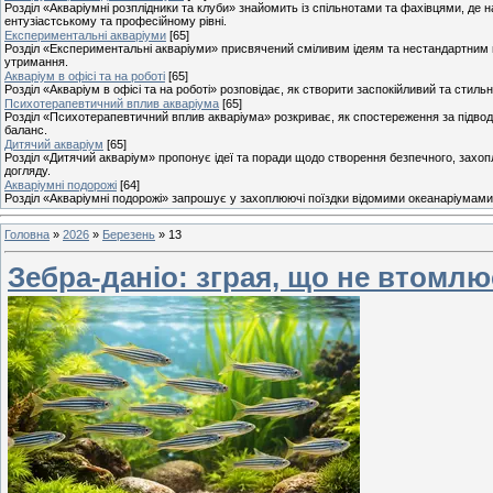
Розділ «Акваріумні розплідники та клуби» знайомить із спільнотами та фахівцями, де н
ентузіастському та професійному рівні.
Експериментальні акваріуми
[65]
Розділ «Експериментальні акваріуми» присвячений сміливим ідеям та нестандартним п
утримання.
Акваріум в офісі та на роботі
[65]
Розділ «Акваріум в офісі та на роботі» розповідає, як створити заспокійливий та стил
Психотерапевтичний вплив акваріума
[65]
Розділ «Психотерапевтичний вплив акваріума» розкриває, як спостереження за підвод
баланс.
Дитячий акваріум
[65]
Розділ «Дитячий акваріум» пропонує ідеї та поради щодо створення безпечного, захоп
догляду.
Акваріумні подорожі
[64]
Розділ «Акваріумні подорожі» запрошує у захоплюючі поїздки відомими океанаріумами, 
Головна
»
2026
»
Березень
»
13
Зебра-даніо: зграя, що не втомлю