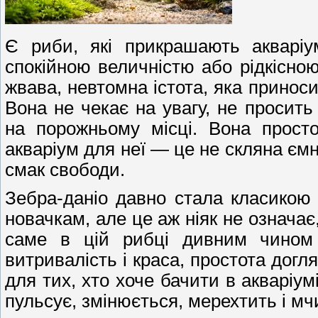
Є риби, які прикрашають акварі
спокійною величністю або рідкісно
жвава, невтомна істота, яка приноси
Вона не чекає на увагу, не просит
на порожньому місці. Вона просто
акваріум для неї — це не скляна ємні
смак свободи.
Зебра-даніо давно стала класикою 
новачкам, але це аж ніяк не означає
саме в цій рибці дивним чином п
витривалість і краса, простота догл
для тих, хто хоче бачити в акваріумі
пульсує, змінюється, мерехтить і мч