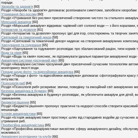
поради.
Хвороби та здоров'я
[60]
Розділ «Хвороби та здоров'я» допомагає розпізнавати симптоми, запобігати хворобам
Утримання без рослин
[60]
Розділ «Утримання без рослин» присвячений створенню чистого та стильного акваріума 
Морський акваріум
[60]
Розділ «Морський акваріум» відкриває чарівний світ солоної води — з його коралами,
Інтерактив та дозвілля
[61]
Розділ «Інтерактив та дозвілля» пропонує ідеї для ігор, спостережень та творчих заня
Святковий та тематичний декор
[58]
Розділ «Святковий та тематичний декор» надихає на створення акваріумних композицій 
Харчування та годування
[65]
Розділ «Харчування та годування» розповідає про збалансований раціон, типи кормів
Вода та хімія
[65]
Розділ «Вода та хімія» пояснює, як підтримувати ідеальні параметри акваріумної води –
Акваріумні системи «розумний дім»
[65]
Розділ «Акваріумні системи «розумний дім» присвячений сучасним технологіям автомат
моніторингу якості води.
Поради щодо фото- та відеозйомки акваріума
[66]
Розділ «Поради з фото- та відеозйомки акваріума» допомагає сфотографувати красу під
ентузіастів.
Психологія риб
[64]
Розділ «Психологія риб» розкриває звички, поведінку та емоційний світ акваріумних ме
Безпека акваріума в будинку
[65]
Розділ «Безпека акваріума в будинку» розповідає, як убезпечити акваріум для дітей, в
замиканням.
Бюджетні рішення
[65]
Розділ «Бюджетні рішення» пропонує практичні та недорогі способи створити красиви
мешканців.
Історія акваріумістики
[65]
Розділ «Історія акваріумістики» простежує шлях від стародавніх водойм до сучасних а
утримання риб.
Професійна акваріумістика
[65]
Розділ «Професійна акваріумістика» висвітлює сферу акваріумного дизайну, обслугову
можливості.
Акваріумні розплідники та клуби
[66]