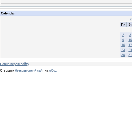
Calendar
«
Пн
Вт
2
3
9
10
16
17
23
24
30
31
Повна версія сайту
Створити
безкоштовний сайт
на
uCoz