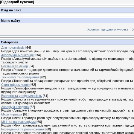
[
Підводний куточок
]
Вхід на сайт
Меню сайту
Хроніки підводного куточка
Б
Categories
Для початківців
[64]
Розділ «Для початківців» - це ваш перший крок у світ акваріумістики: прості поради, п
Акваріумні мешканці
[234]
Розділ «Акваріумні мешканці» знайомить із різноманітністю підводних мешканців — від
та секрети змісту.
Рослини та декор
[64]
Розділ «Рослини та декор» допоможе створити мальовничий та гармонійний підводний 
та дизайнерських рішень.
Технології та обладнання
[62]
Розділ «Технології та обладнання» розкриває все про фільтри, обігрівачі, освітлення та
Стилі оформлення
[62]
Розділ «Стилі оформлення» занурює у світ аквадизайну — від природних та мінімаліст
підводного ландшафту.
Екологія та усвідомленість
[61]
Розділ «Екологія та усвідомленість» присвячений турботі про природу в акваріумістиці 
ставлення до водних екосистем.
Акваріум і людина
[62]
Розділ «Акваріум і людина» досліджує вплив підводного світу на настрій, здоров'я та 
Міфи і правда
[61]
Розділ «Міфи і правда» розвінчує популярні помилки про акваріумістику та пропонує на
Міні- та наноакваріуми
[60]
Розділ «Міні- та наноакваріуми» присвячений мистецтву створення компактних підводн
Розведення та розмноження
[60]
Розділ «Розведення та розмноження» розкриває тонкощі догляду за потомством акварі