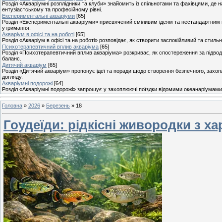
Розділ «Акваріумні розплідники та клуби» знайомить із спільнотами та фахівцями, де н
ентузіастському та професійному рівні.
Експериментальні акваріуми
[65]
Розділ «Експериментальні акваріуми» присвячений сміливим ідеям та нестандартним п
утримання.
Акваріум в офісі та на роботі
[65]
Розділ «Акваріум в офісі та на роботі» розповідає, як створити заспокійливий та стил
Психотерапевтичний вплив акваріума
[65]
Розділ «Психотерапевтичний вплив акваріума» розкриває, як спостереження за підвод
баланс.
Дитячий акваріум
[65]
Розділ «Дитячий акваріум» пропонує ідеї та поради щодо створення безпечного, захоп
догляду.
Акваріумні подорожі
[64]
Розділ «Акваріумні подорожі» запрошує у захоплюючі поїздки відомими океанаріумами, 
Головна
»
2026
»
Березень
»
18
Гоудеїди: рідкісні живородки з х