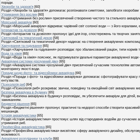
поради.
Хвороби та здоров'я
[60]
Розділ «Хвороби та здоров'я» допомагає розпізнавати симптоми, запобігати хворобам
Утримання без рослин
[60]
Розділ «Утримання без рослин» присвячений створенню чистого та стильного акваріума 
Морський акваріум
[60]
Розділ «Морський акваріум» відкриває чарівний світ солоної води — з його коралами,
Інтерактив та дозвілля
[61]
Розділ «Інтерактив та дозвілля» пропонує ідеї для ігор, спостережень та творчих заня
Святковий та тематичний декор
[58]
Розділ «Святковий та тематичний декор» надихає на створення акваріумних композицій 
Харчування та годування
[65]
Розділ «Харчування та годування» розповідає про збалансований раціон, типи кормів
Вода та хімія
[65]
Розділ «Вода та хімія» пояснює, як підтримувати ідеальні параметри акваріумної води –
Акваріумні системи «розумний дім»
[65]
Розділ «Акваріумні системи «розумний дім» присвячений сучасним технологіям автомат
моніторингу якості води.
Поради щодо фото- та відеозйомки акваріума
[66]
Розділ «Поради з фото- та відеозйомки акваріума» допомагає сфотографувати красу під
ентузіастів.
Психологія риб
[64]
Розділ «Психологія риб» розкриває звички, поведінку та емоційний світ акваріумних ме
Безпека акваріума в будинку
[65]
Розділ «Безпека акваріума в будинку» розповідає, як убезпечити акваріум для дітей, в
замиканням.
Бюджетні рішення
[65]
Розділ «Бюджетні рішення» пропонує практичні та недорогі способи створити красиви
мешканців.
Історія акваріумістики
[65]
Розділ «Історія акваріумістики» простежує шлях від стародавніх водойм до сучасних а
утримання риб.
Професійна акваріумістика
[65]
Розділ «Професійна акваріумістика» висвітлює сферу акваріумного дизайну, обслугову
можливості.
Акваріумні розплідники та клуби
[66]