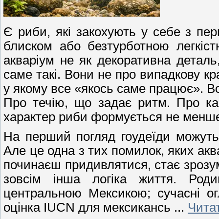
Є риби, які закохують у себе з пе
блиском або безтурботною легкіст
акваріум не як декоративна деталь
саме такі. Вони не про випадкову кра
у якому все «якось саме працює». Во
Про течію, що задає ритм. Про камі
характер риби формується не менше,
На перший погляд гоудеїди можут
Але це одна з тих помилок, яких ак
починаєш придивлятися, стає зрозум
зовсім інша логіка життя. Роди
центральною Мексикою; сучасні ог
оцінка IUCN для мексикансь
...
Читат