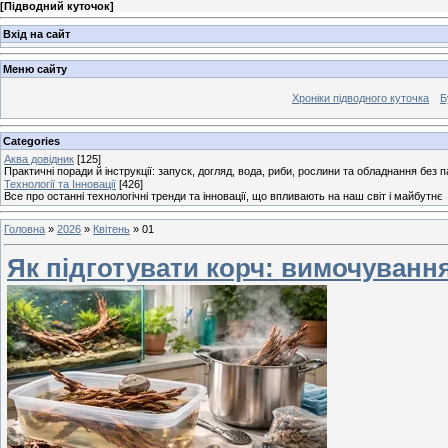
[
Підводний куточок
]
Вхід на сайт
Меню сайту
Хроніки підводного куточка
Б
Categories
Аква довідник
[125]
Практичні поради й інструкції: запуск, догляд, вода, риби, рослини та обладнання без п
Технології та Інновації
[426]
Все про останні технологічні тренди та інновації, що впливають на наш світ і майбутнє
Головна
»
2026
»
Квітень
»
01
Як підготувати корч: вимочування,