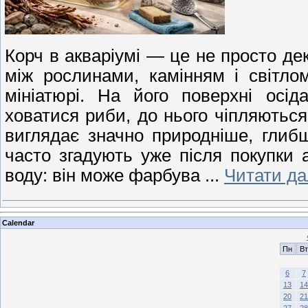
Корч в акваріумі — це не просто де
між рослинами, камінням і світл
мініатюрі. На його поверхні осід
ховатися риби, до нього чіпляються
виглядає значно природніше, глиб
часто згадують уже після покупки 
воду: він може фарбува
...
Читати да
Calendar
Пн
Вт
6
7
13
14
20
21
27
28