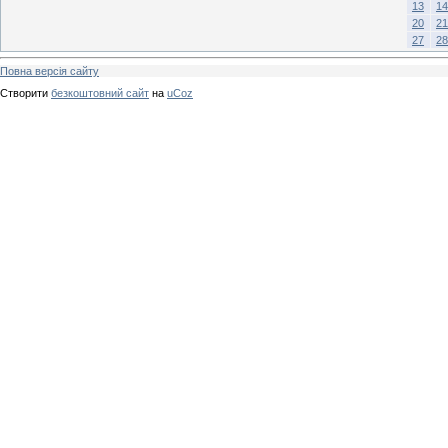
13
14
20
21
27
28
Повна версія сайту
Створити
безкоштовний сайт
на
uCoz