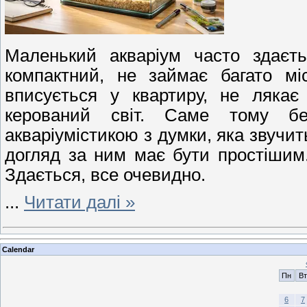
Маленький акваріум часто здаєть
компактний, не займає багато мі
вписується у квартиру, не лякає
керований світ. Саме тому б
акваріумістикою з думки, яка звучит
догляд за ним має бути простіши
Здається, все очевидно.
...
Читати далі »
Calendar
Пн
Вт
6
7