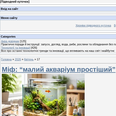
[
Підводний куточок
]
Вхід на сайт
Меню сайту
Хроніки підводного куточка
Б
Categories
Аква довідник
[125]
Практичні поради й інструкції: запуск, догляд, вода, риби, рослини та обладнання без п
Технології та Інновації
[426]
Все про останні технологічні тренди та інновації, що впливають на наш світ і майбутнє
Головна
»
2026
»
Квітень
»
17
Міф: “малий акваріум простіший”